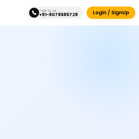
Talk to us
Login / SignUp
+91-8078686728