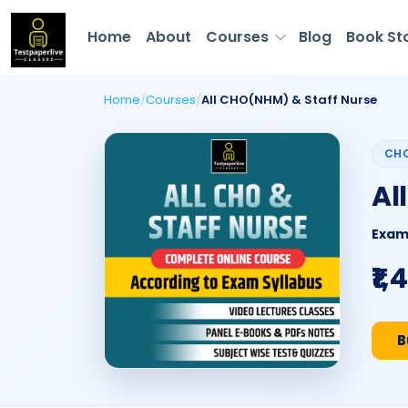
Home
About
Courses
Blog
Book St
Home
/
Courses
/
All CHO(NHM) & Staff Nurse
CHO
Al
Exam
₹1,
B