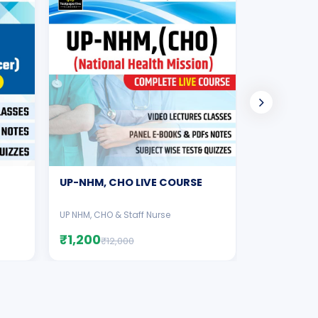
CHO Complet
UP-NHM, CHO LIVE COURSE
UP NHM, CHO & Staff Nurse
₹1,200
₹1,299
₹12,000
₹10