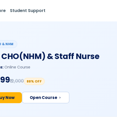
ore
Student Support
 & NHM
l CHO(NHM) & Staff Nurse
s:
Online Course
499
₹12,000
88% OFF
uy Now
Open Course