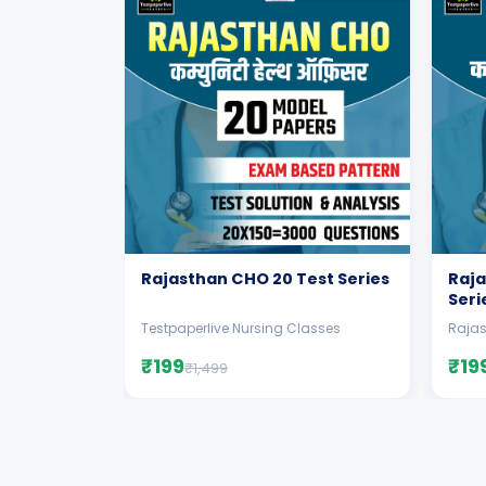
Rajasthan CHO 20 Test Series
Raja
Seri
Testpaperlive Nursing Classes
Rajas
₹199
₹19
₹1,499