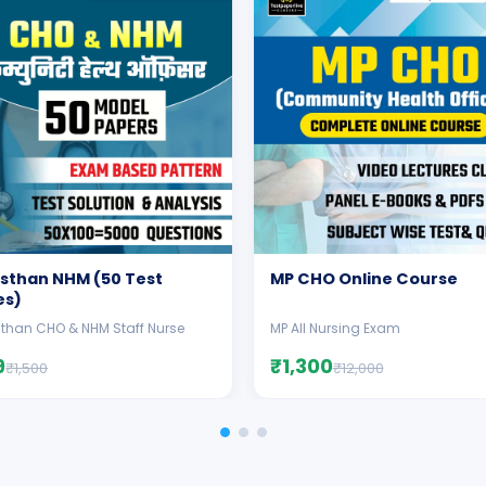
sthan NHM (50 Test
MP CHO Online Course
es)
than CHO & NHM Staff Nurse
MP All Nursing Exam
9
₹1,300
₹1,500
₹12,000