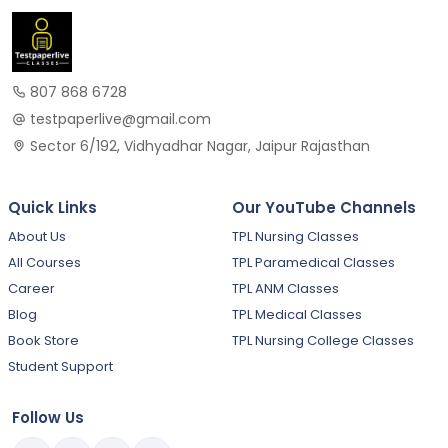
807 868 6728
testpaperlive@gmail.com
Sector 6/192, Vidhyadhar Nagar, Jaipur Rajasthan
Quick Links
Our YouTube Channels
About Us
TPL Nursing Classes
All Courses
TPL Paramedical Classes
Career
TPL ANM Classes
Blog
TPL Medical Classes
Book Store
TPL Nursing College Classes
Student Support
Follow Us