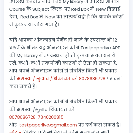
उपलब्ध करवाए जाएंगे तब My library में उपलब्ध आपकी
Course के Subject लिस्ट पर Red Box में New दिखाई
देगा, Red Box में New का तात्पर्य यही है कि आपके कोर्स
में कुछ नया जोड़ा गया है।
यदि आपका ऑनलाइन पेमेंट हो जाने के उपरान्त भी 12
घण्टों के भीतर यह ऑनलाइन कोर्स Testpaperlive APP
की My Library में उपलब्ध न हो तो कृपया संयम बनाये
रखें, कभी-कभी तकनीकी कारणों से ऐसा हो सकता है,
आप अपने ऑनलाइन कोर्स से संबंधित किसी भी प्रकार
की
समस्या / सुझाव /शिकायत को 8078686728
पर दर्ज
करा सकते हैं।
आप अपने ऑनलाइन कोर्स से संबंधित किसी भी प्रकार
की समस्या /सुझाव शिकायत को
8078686728, 7340200815
और
testpaperlive@gmail.com
पर दर्ज करा सकते हैं।
नोट:-
विशिष्ट परिस्थितियों में कोर्स सम्बन्धित सभी