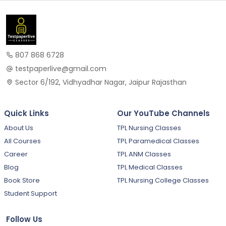
807 868 6728
testpaperlive@gmail.com
Sector 6/192, Vidhyadhar Nagar, Jaipur Rajasthan
Quick Links
Our YouTube Channels
About Us
TPL Nursing Classes
All Courses
TPL Paramedical Classes
Career
TPL ANM Classes
Blog
TPL Medical Classes
Book Store
TPL Nursing College Classes
Student Support
Follow Us