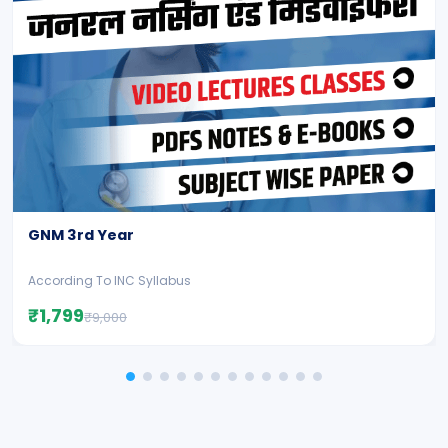
GNM 3rd Year
According To INC Syllabus
₹1,799
₹9,000