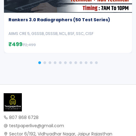
Rankers 3.0 Radiographers (50 Test Series)
AIIMS CRE 5, GSSSB, DSSSB, NCL, BSF, SSC, CISF
₹499
₹2,499
807 868 6728
testpaperlive@gmail.com
Sector 6/192, Vidhyadhar Nagar, Jaipur Rajasthan