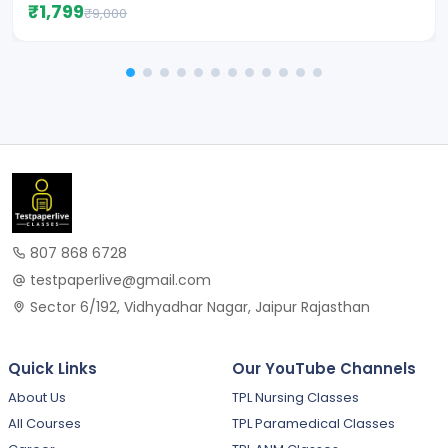
₹1,799
₹9,000
807 868 6728
testpaperlive@gmail.com
Sector 6/192, Vidhyadhar Nagar, Jaipur Rajasthan
Quick Links
Our YouTube Channels
About Us
TPL Nursing Classes
All Courses
TPL Paramedical Classes