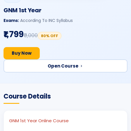
GNM 1st Year
Exams:
According To INC Syllabus
₹1,799
₹9,000
80% OFF
Buy Now
Open Course
Course Details
GNM 1st Year Online Course