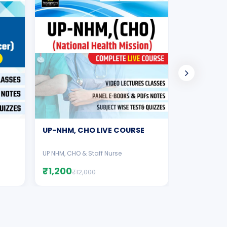
CHO Complet
UP-NHM, CHO LIVE COURSE
UP NHM, CHO & Staff Nurse
₹1,200
₹1,299
₹12,000
₹10