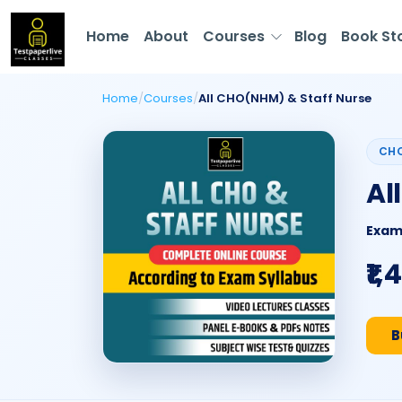
Home
About
Courses
Blog
Book St
Home
/
Courses
/
All CHO(NHM) & Staff Nurse
CHO
Al
Exam
₹1,
B