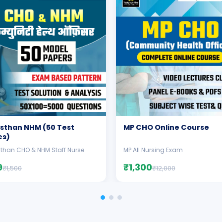
sthan NHM (50 Test
MP CHO Online Course
es)
than CHO & NHM Staff Nurse
MP All Nursing Exam
9
₹1,300
₹1,500
₹12,000