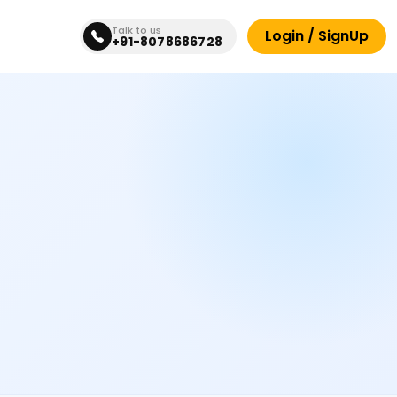
Talk to us
Login / SignUp
+91-8078686728