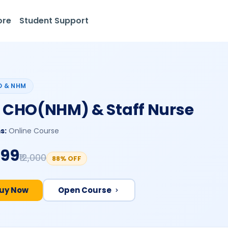
ore
Student Support
 & NHM
l CHO(NHM) & Staff Nurse
s:
Online Course
499
₹12,000
88% OFF
uy Now
Open Course