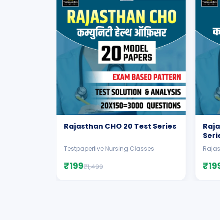
Rajasthan CHO 20 Test Series
Raja
Seri
Testpaperlive Nursing Classes
Rajas
₹199
₹19
₹1,499